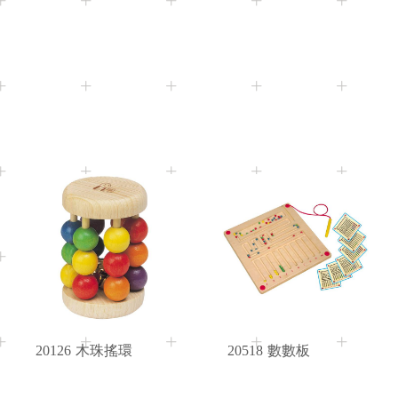
3M+
3M+
Age
Age
20309
彩環搖鈴
20310
三花手環
3M+
3+
Age
Age
20126
木珠搖環
20518
數數板