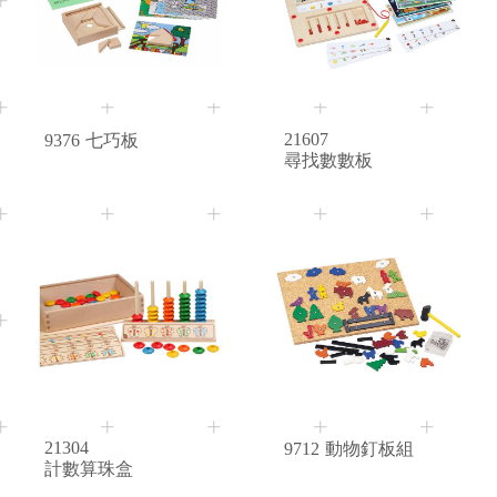
3+
2+
Age
Age
21607
9376
七巧板
尋找數數板
3+
3+
Age
Age
21304
9712
動物釘板組
計數算珠盒