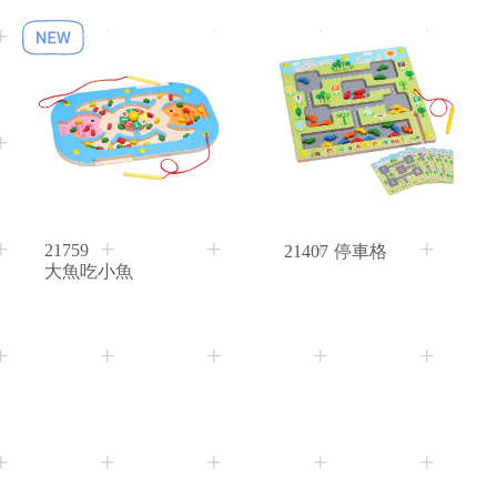
21759
21407
停車格
大魚吃小魚
3+
Age