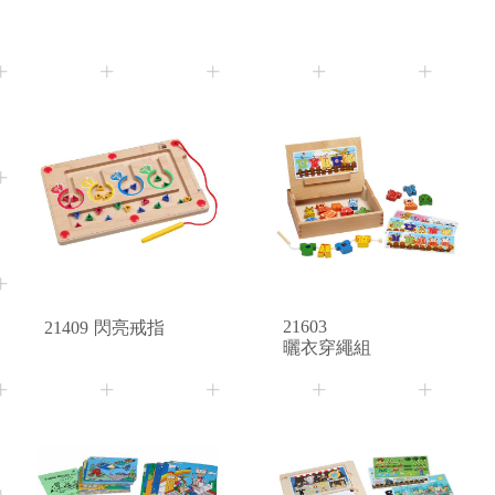
21509
形狀配對
21508
數字配對
3+
Age
21603
21409
閃亮戒指
曬衣穿繩組