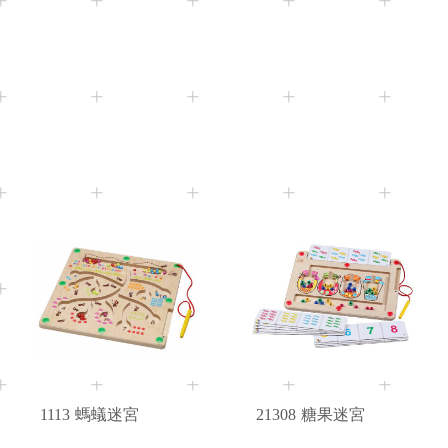
3+
Age
21971
21208
寶藏迷宮
創意農車積木
1113
螞蟻迷宮
21308
糖果迷宮