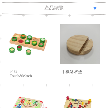
產品總覽
全部總覽
木製玩具
年齡分層
線圈玩具
2+
Age
Age
年齡 0 ~ 18 個月
客製商品
創意建構
年齡 18 ~ 36 個月
優惠專區
動作發展
委託生產
年齡 3 歲以上
堆疊及排序
優惠專區
板子遊戲
9472
手機架.杯墊
嬰兒玩具
Touch&Match