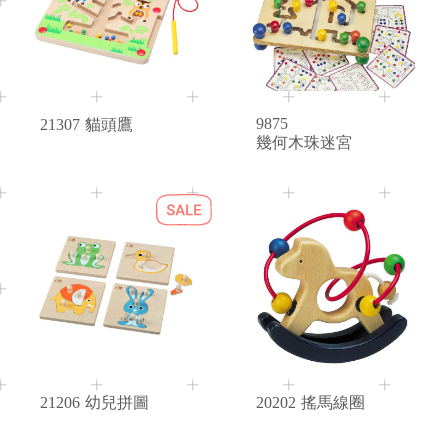
3+
2+
Age
Age
9875
21307
貓頭鷹
幾何木珠迷宮
2+
10M+
Age
Age
21206
幼兒拼圖
20202
搖馬線圈