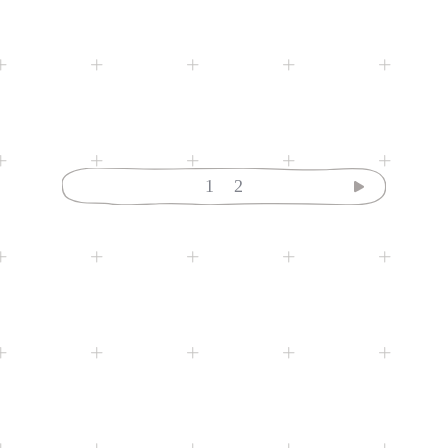
21310
配對盒
21406
仙人掌
1
2