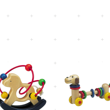
年齡 0 ~ 18 個月
客製商品
創意建構
年齡 18 ~ 36 個月
優惠專區
動作發展
委託生產
3+
Age
Age
年齡 3 歲以上
堆疊及排序
優惠專區
板子遊戲
嬰兒玩具
手機架.杯墊
21307
貓頭鷹
10M+
10M+
Age
Ag