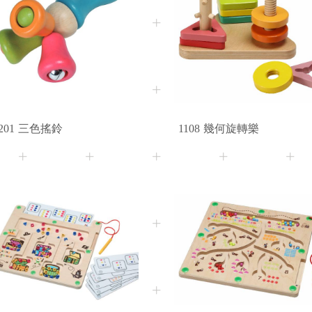
10M+
2+
Age
Age
201
三色搖鈴
1108
幾何旋轉樂
3+
Age