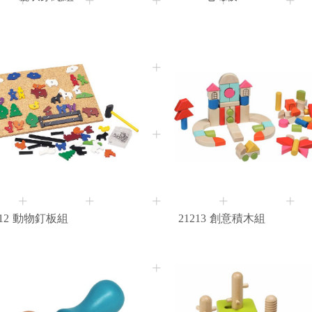
3+
Age
12
動物釘板組
21213
創意積木組