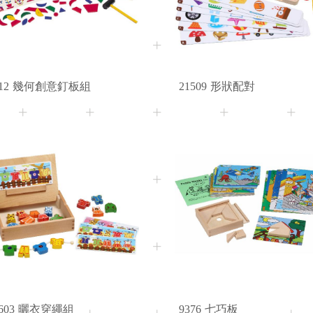
12
幾何創意釘板組
21509
形狀配對
3+
Age
603
曬衣穿繩組
9376
七巧板