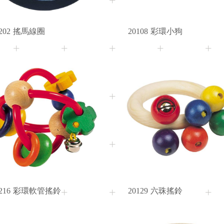
202
搖馬線圈
20108
彩環小狗
6M+
3M+
Age
Age
216
彩環軟管搖鈴
20129
六珠搖鈴