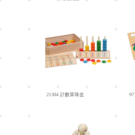
3+
Age
21304
計數算珠盒
97