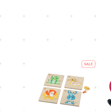
2+
Age
9472
Touch&Match
2+
Age