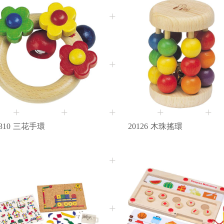
3M+
3M+
Age
Age
310
三花手環
20126
木珠搖環
3+
3+
Age
Age