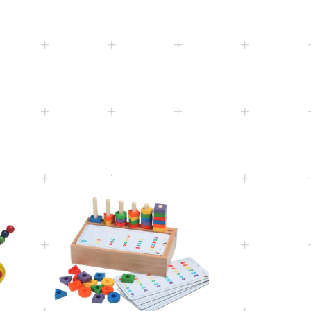
2+
Age
9875
幾何木珠迷宮
3+
e
Age