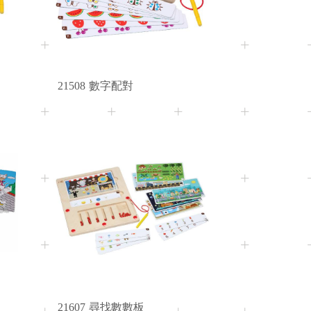
21508
數字配對
2+
Age
21607
尋找數數板