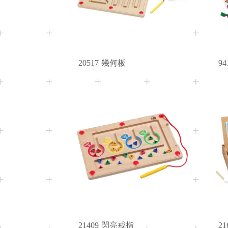
20517
幾何板
94
3+
Age
21409
閃亮戒指
21