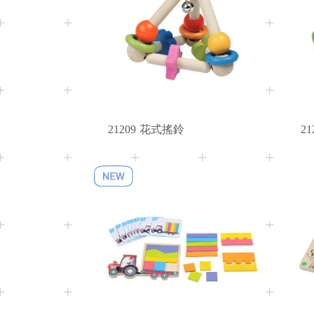
10M+
Age
21209
花式搖鈴
21