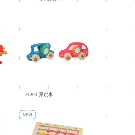
10M+
Age
21203
彈跳車