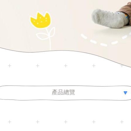
產品總覽
全部總覽
木製玩具
年齡分層
線圈玩具