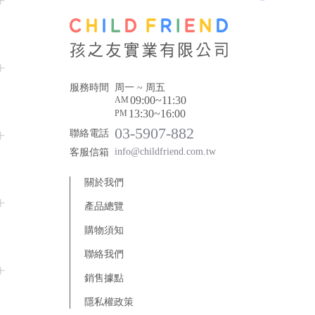
服務時間
周一 ~ 周五
09:00~11:30
AM
13:30~16:00
PM
03-5907-882
聯絡電話
info@childfriend.com.tw
客服信箱
關於我們
產品總覽
木製玩具
購物須知
線圈玩具
年齡分層
聯絡我們
年齡 0 ~ 18 個月
創意建構
客製商品
銷售據點
委託生產
年齡 18 ~ 36 個月
優惠專區
動作發展
優惠專區
隱私權政策
年齡 3 歲以上
堆疊及排序