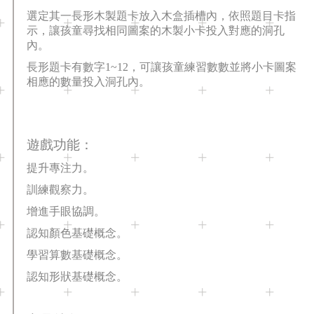
選定其一
長形木製題卡放入木盒插槽內
，
依照題目卡指
示，讓孩童
尋找相同圖案的木製小卡投入對應的洞孔
內。
長形題卡有數字1~12
，可讓孩童練習數數並
將
小卡圖案
相應的數量
投入洞孔內。
遊戲功能：
提升專注力。
訓練觀察力。
增進手眼協調。
認知顏色基礎概念。
學習算數基礎概念。
認知形狀基礎概念。