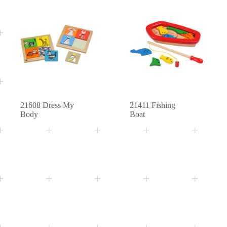
3+
3+
Age
Age
21608 Dress My
21411 Fishing
Body
Boat