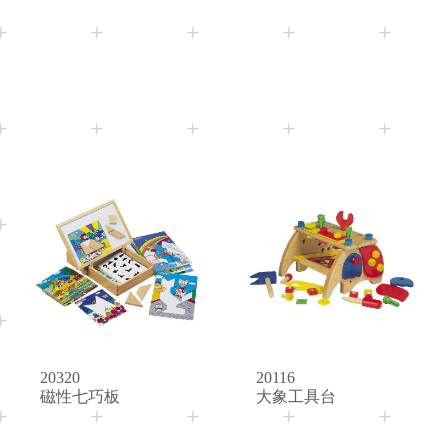
3+
Age
21971
20724
創意農車積木
花朵配色盒
20320
20116
磁性七巧板
大象工具台