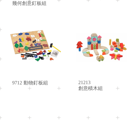
嬰兒玩具
幾何創意釘板組
年齡分層
年齡 0 ~ 18 個月
客製商品
年齡 18 ~ 36 個月
優惠專區
委託生產
年齡 3 歲以上
優惠專區
3+
Age
21213
9712
動物釘板組
創意積木組