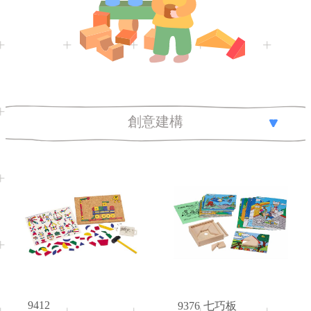
創意建構
全部總覽
木製玩具
線圈玩具
3+
3+
Age
Age
創意建構
動作發展
堆疊及排序
板子遊戲
9412
9376
七巧板