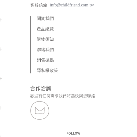
info@childfriend.com.tw
客服信箱
關於我們
產品總覽
木製玩具
購物須知
線圈玩具
年齡分層
聯絡我們
年齡 0 ~ 18 個月
創意建構
客製商品
銷售據點
委託生產
年齡 18 ~ 36 個月
優惠專區
動作發展
優惠專區
隱私權政策
年齡 3 歲以上
堆疊及排序
板子遊戲
嬰兒玩具