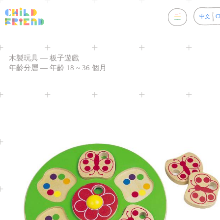
中文
C
木製玩具
—
板子遊戲
年齡分層
—
年齡 18 ~ 36 個月