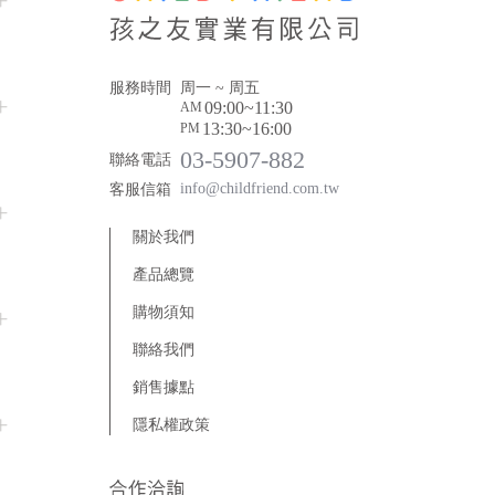
服務時間
周一 ~ 周五
09:00~11:30
AM
13:30~16:00
PM
03-5907-882
聯絡電話
info@childfriend.com.tw
客服信箱
關於我們
產品總覽
木製玩具
購物須知
線圈玩具
年齡分層
聯絡我們
年齡 0 ~ 18 個月
創意建構
客製商品
銷售據點
委託生產
年齡 18 ~ 36 個月
優惠專區
動作發展
優惠專區
隱私權政策
年齡 3 歲以上
堆疊及排序
板子遊戲