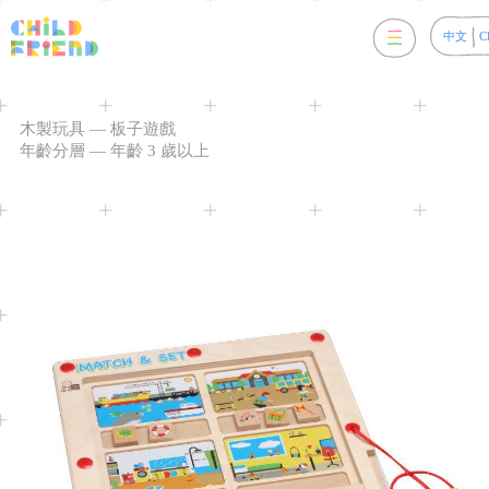
中文
C
木製玩具
—
板子遊戲
年齡分層
—
年齡 3 歲以上