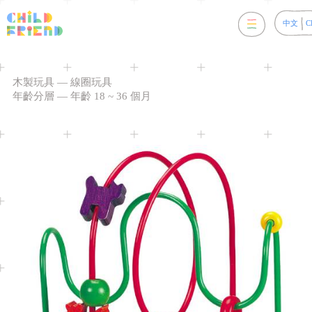
中文
C
木製玩具
—
線圈玩具
年齡分層
—
年齡 18 ~ 36 個月