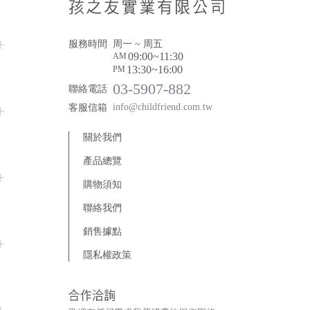
服務時間
周一 ~ 周五
09:00~11:30
AM
13:30~16:00
PM
03-5907-882
聯絡電話
info@childfriend.com.tw
客服信箱
關於我們
產品總覽
木製玩具
購物須知
線圈玩具
年齡分層
聯絡我們
年齡 0 ~ 18 個月
創意建構
客製商品
銷售據點
委託生產
年齡 18 ~ 36 個月
優惠專區
動作發展
優惠專區
隱私權政策
年齡 3 歲以上
堆疊及排序
板子遊戲